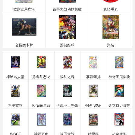
歌剧支局鹿港
百兽大战动物凯撒
妖怪手表
交换类卡片
游侠好球
洋装
棒球名人堂
勇者斗恶龙
战斗之魂
蓼蓝猪排
神奇宝贝集换
车主软管
Kirarin革命
卡战斗！先锋
钢弹 WAR
金プロレ背带
WCCF
神罗万象
战国大战
特里科
超速变形