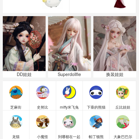
DD娃娃
Superdollfie
换装娃娃
芝麻街
史努比
miffy米飞兔
下垂的熊猫
丘比娃娃
龙猫
小魔怪
到哪都在一起
帕丁顿熊
大象巴巴尔