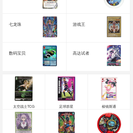
七龙珠
游戏王
数码宝贝
高达试者
太空战士TCG
足球群星
棱镜斯通