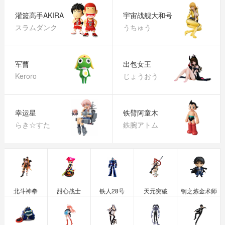
灌篮高手AKIRA
宇宙战舰大和号
スラムダンク
うちゅう
军曹
出包女王
Keroro
じょうおう
幸运星
铁臂阿童木
らき☆すた
鉄腕アトム
北斗神拳
甜心战士
铁人28号
天元突破
钢之炼金术师