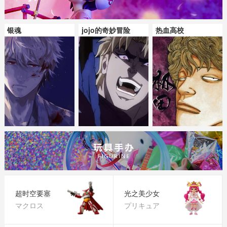
银魂
jojo的奇妙冒险
热血高校
超时空要塞
光之美少女
マクロス
プリキュア