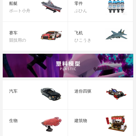
船艇
零件
ボ—ト小舟
ぶひん
赛车
飞机
競技用の
ひこうき
汽车
迷你四驱
生物
建筑物