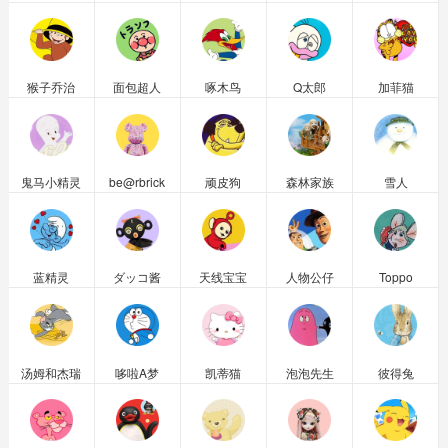
猴子乔治
面包超人
啄木鸟
Q太郎
加菲猫
鬼马小精灵
be@rbrick
顽皮狗
森林家族
雪人
蓝精灵
ダッコ酱
天线宝宝
人物公仔
Toppo
汤姆和杰瑞
哆啦A梦
凯蒂猫
泡泡先生
彼得兔