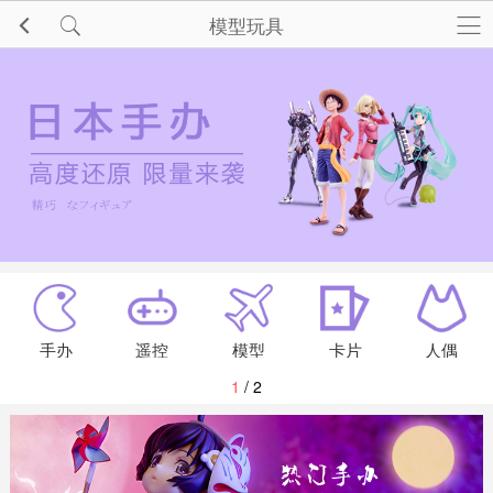
模型玩具
手办
遥控
模型
卡片
人偶
1
/ 2