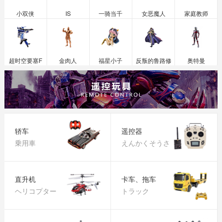
小双侠
IS
一骑当千
女恶魔人
家庭教师
超时空要塞F
金肉人
福星小子
反叛的鲁路修
奥特曼
轿车
遥控器
乗用車
えんかくそうさ
直升机
卡车、拖车
ヘリコプター
トラック