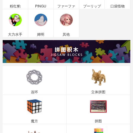
粉红豹
PINGU
ファーファ
プーリップ
口袋怪物
大力水手
姆明
其他
连环
立体拼图
魔方
拼图