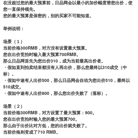
在没超过您的最大预算前，日品网会以最小的加价幅度替您出价，使
您一直保持领先。
您的最大预算是保密的，别的买家不可能知道。
举例说明：
场景（１）
当前价格300RMB，对方没有设置最大预算。
您在出价竞拍时输入最大预算700RMB。
那么日品网首先为您出价310，成为当前最高出价者。
・假如直到拍卖结束都没有人再出价，那么您最终以310成交（中
标）。
・假如中途有人出价500，那么日品网会自动为您出价510，最终以
510成交。
・假如中途有人出价800，那么您出价失败了（落标）。
场景（２）
当前价格300RMB，对方设置了最大预算：900。
您在出价竞拍时输入您的最大预算700。
那么由于出价比对方低，您的出价就失败了。
当前价格则变成了710 RMB。