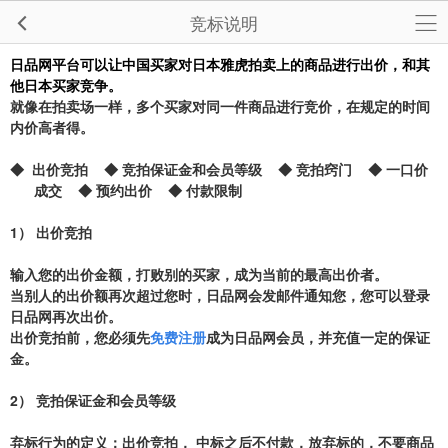
竞标说明
日品网平台可以让中国买家对日本雅虎拍卖上的商品进行出价，和其
他日本买家竞争。
就像在拍卖场一样，多个买家对同一件商品进行竞价，在规定的时间
内价高者得。
◆
出价竞拍
◆
竞拍保证金和会员等级
◆
竞拍窍门
◆
一口价
成交
◆
预约出价
◆
付款限制
1）
出价竞拍
输入您的出价金额，打败别的买家，成为当前的最高出价者。
当别人的出价额再次超过您时，日品网会发邮件通知您，您可以登录
日品网再次出价。
出价竞拍前，您必须先
免费注册
成为日品网会员，并充值一定的保证
金。
2）
竞拍保证金和会员等级
弃标行为的定义：出价竞拍， 中标之后不付款，放弃标的，不要商品