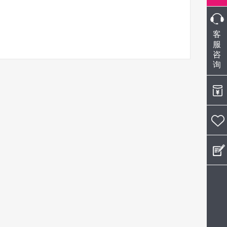
微
客
信
服
咨
在
询
线
扫
客
服：