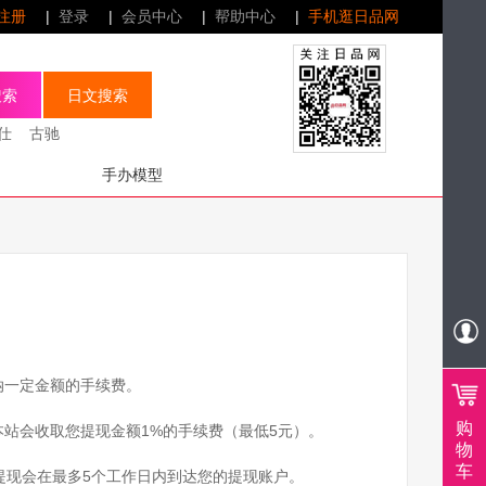
注册
|
登录
|
会员中心
|
帮助中心
|
手机逛日品网
仕
古驰
手办模型
纳一定金额的手续费。
购
本站会收取您提现金额1%的手续费（最低5元）。
物
车
提现会在最多5个工作日内到达您的提现账户。