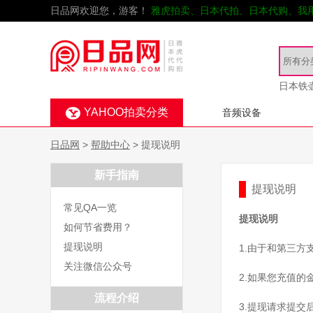
日品网欢迎您，游客！
雅虎拍卖、日本代拍、日本代购、我
日本铁
YAHOO拍卖分类
音频设备
日品网
>
帮助中心
> 提现说明
新手指南
提现说明
常见QA一览
提现说明
如何节省费用？
提现说明
1.由于和第三
关注微信公众号
2.如果您充值
流程介绍
3.提现请求提