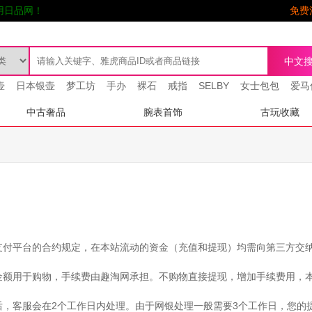
用日品网！
免费
壶
日本银壶
梦工坊
手办
裸石
戒指
SELBY
女士包包
爱马
中古奢品
腕表首饰
古玩收藏
方支付平台的合约规定，在本站流动的资金（充值和提现）均需向第三方交
的金额用于购物，手续费由趣淘网承担。不购物直接提现，增加手续费用，
交后，客服会在2个工作日内处理。由于网银处理一般需要3个工作日，您的