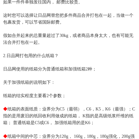
如果一件件单独发往国内，
邮费比较贵。
这时您可以选择让日品网替您把多件商品合并打包在一起，当做一个
包裹发货，可以节省国际邮费。
假如合并起来的总重量超过了
30kg
，或者商品本身太大，也有可能无
法合并打包在一起。
2.
日品网打包用的什么纸箱？
日品网使用的纸箱分为普通纸箱和加强纸箱
2
种；
关于加强纸箱的说明如下：
纸箱的结实程度主要看
2
个参数；
◆
纸箱的表面纸质：业界分为
C5
（最弱），
C6
，
K5
，
K6
（最强）；
C
指的是用废旧的纸回收利用做成的纸箱，
K
指的是高级纸浆纤维的纸
箱；
普通纸箱是
C5
或
C6
，
加强纸箱用的是
K6
；
◆
纸箱中间的中芯：业界分为
120g
，
160g
，
180g
，
180g
强化，
200g
强