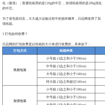
化（最强）；普通纸箱用的是
120g
的中芯，
加强纸箱用的是
200g
强化
的中芯。
为了使包装结实，大大减少运输过程中的损坏概率，日品
网使用了加
强纸箱。
3.
打包如何收费？
日品网的打包收费是以纸箱的大小来进行收费的，具体如下：
打包方式
纸箱种类
小号箱
(3
边之和小于
100cm)
中号箱
(3
边之和小于
120cm)
简易包装
大号箱
(3
边之和小于
140cm)
特大箱
(3
边之和超过
140cm)
小号箱
(3
边之和小于
100cm)
中号箱
(3
边之和小于
120cm)
加强包装
大号箱
(3
边之和小于
140cm)