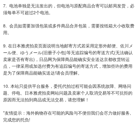
7.
，
，
电池单独是无法发出的
但电池与原配商品合寄可以邮局发货
必
2
须每单不可超过
个电池。
8.
会员如需要加强包装或多件商品合并包装，需要按纸箱大小收取费
用。
9.
在日本雅虎拍卖页面说明当地邮寄方式若采用定形外邮便、佐川メ
(
)
(
ール便、ゆうメール
旧册子小包
等无追踪编号的寄送方式
无法确认
)
卖家是否有寄出
，日品网为保障商品能确实安全送达京都收货转运
点，一律采用或加选付费为有追踪编号的寄送方式，增加些许的费用
!
是为了保障商品能确实送达
请会员理解。
10.
本站只提供平台服务，委托代拍过程可能会因系统故障、网络问
题、停电、日本雅虎拍卖网站问题及卖家个人取消交易等不可抗拒的
原因而无法拍到商品或无法交易，请您理解！
*
,
友情提示：海外购物存在可能的风险与不便但我们会尽力做好服务
!
完成您的托负