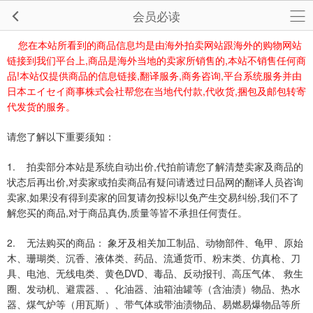
会员必读
您在本站所看到的商品信息均是由海外拍卖网站跟海外的购物网站
,
,
链接到我们平台上
商品是海外当地的卖家所销售的
本站不销售任何商
!
,
,
,
品
本站仅提供商品的信息链接
翻译服务
商务咨询
平台系统服务并由
,
,
日本エイセイ商事株式会社帮您在当地代付款
代收货
捆包及邮包转寄
代发货的服务。
请您了解以下重要须知：
1.
,
拍卖部分本站是系统自动出价
代拍前请您了解清楚卖家及商品的
,
状态后再出价
对卖家或拍卖商品有疑问请透过日品网的翻译人员咨询
,
!
,
卖家
如果没有得到卖家的回复请勿投标
以免产生交易纠纷
我们不了
,
,
解您买的商品
对于商品真伪
质量等皆不承担任何责任。
2.
无法购买的商品：
象牙及相关加工制品、动物部件、龟甲、原始
木、珊瑚类、沉香、液体类、药品、流通货币、粉末类、仿真枪、刀
DVD
具、电池、无线电类、黄色
、毒品、反动报刊、高压气体、
救生
圈、发动机、避震器、、化油器、油箱油罐等（含油渍）物品、热水
器、煤气炉等（用瓦斯）、带气体或带油渍物品、易燃易爆物品等所