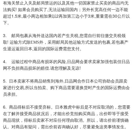
有海关禁止入关及邮局禁运的以及其他一切国家禁止买卖的商品均无
!
,
法购买
如果会员购买了
无法运输回国内；另外长宽高任何一边不能
1.5
,
2
3
,
30
超过
米
最小两边相加乘以
再加第三边小于
米
重量需在
公斤以
下。
3.
,
邮局包裹从海外送达国内若产生关税
您需自行前往缴交关税领
!
取
运输方式除EMS外，
采用邮局
其他运输方式
发送的包裹
,
若包裹产
生退运返回日本
,
返回的国际运费需您支付。
4.
,
运输过程中商品有损坏的风险
日品网会要求卖家加强包装但日品
.
!
网不负担商
品损坏的赔偿
请您理解及见谅
5.
,
日本卖家不将商品销售到海外
日品网合作日本公司协助会员跟卖
,
家进行交易
所以当拍卖、购下商品需要退换货时产生的国际运费由会
员承担。
6.
商品得标后不接受弃标。日本雅虎中标后是不对应取消的，您需要
在了解并接受商品状况后，才能出价竞拍购买商品，出价即等于接受
商品现状，得标后卖家不对应任何理由取消。所以，请出价前谨慎确
认。对商品有疑问，需出价前咨询确认好，尽量避免这类事情发生。